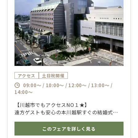
・チャペル挙式料最大100％OFF
・新郎新婦様の結婚式当日or前日の宿泊プレゼ
ント
・前撮り特典 など
アクセス
土日祝開催
09:00～ / 10:00～ / 12:00～ / 13:00～ /
14:00～
【川越市でもアクセスNO１★】
遠方ゲストも安心の本川越駅すぐの結婚式場
お車代や宿泊代の負担はどこまでしたらいい
の？そんな不安にも丁寧にお答え！
このフェアを詳しく見る
今ならお車代５万円キャッシュバックで県外ゲ