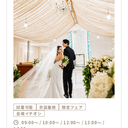
■絶景を望む貸切バンケット見学
■シェフこだわりの婚礼料理試食
■日程・ご予算の個別相談
など、結婚式のすべてを一度にご体感いただけ
ます。
安定したライフプランを大切にされるおふたり
へ。
“安心して任せられる結婚式”を、ぜひご体感く
ださい。
先生仲間のアクセスも困らない学校⇔式場の送
迎バス特典付き！
【来館特典】
JCBギフト券1万円プレゼント
試着可能
衣装重視
限定フェア
季節に合わせた川越プリンス限定ミニブーケプ
会場イチオシ
レゼント
09:00～ / 10:00～ / 12:00～ / 13:00～ /
【成約特典】