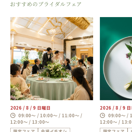
レゼント
おすすめのブライダルフェア
【成約特典】
最大130万円特典
・チャペル挙式料最大100％OFF
・新郎新婦様の結婚式当日or前日の宿泊プレゼ
ント
・前撮り特典 など
2026 / 8 / 9 日曜日
2026 / 8 / 9
09:00～ / 10:00～ / 11:00～ /
09:00～ / 
12:00～ / 13:00～
12:00～ / 13:
限定フェア
会場イチオシ
限定フェア