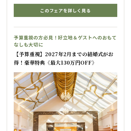
万回再生中！
ライオンズの世界観を取り入れた特別なウェデ
このフェアを詳しく見る
ィングができるのは川越でここだけ！
▶クリックしてInstagramで話題の動画を見
る◀
予算重視の方必見！好立地＆ゲストへのおもて
なしも大切に
【予算重視】2027年2月までの結婚式がお
実際の披露宴では
得！豪華特典《最大130万円OFF》
・スタジアムDJ「Risuke」が登場するオープ
ニングムービー
・メットライフドーム場内アナウンス担当によ
る披露宴アナウンス
・レオ・ライナが登場するプロフィールムービ
ーなど
まるで球場にいるような演出を体験できます
ドームをイメージしたウェディングケーキやビ
ールサーブ演出など、ライオンズ愛あふれる結
婚式をご提案！