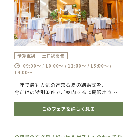
ライオンズ公式ウェディングアイテムの利用は
もちろん、推し選手の背番号にちなんだ特典
も！
予算重視
土日祝開催
09:00～ / 10:00～ / 12:00～ / 13:00～ /
14:00～
一年で最も人気の高まる夏の結婚式を、
今だけの特別条件でご案内する《夏限定ウエデ
ィングフェア》。
このフェアを詳しく見る
2027年2月までのご結婚式をご検討のおふたり
へ、
会場費・衣装・料理・演出など、結婚式に必要
なアイテムを含めた