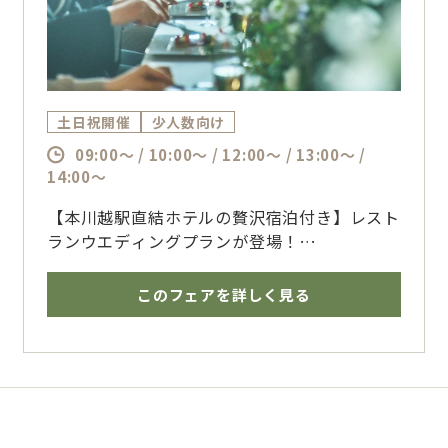
土日祝開催
少人数向け
09:00～ / 10:00～ / 12:00～ / 13:00～ /
14:00～
【本川越駅直結ホテルの贅沢宿泊付き】レスト
ランウエディングプランが登場！
富士山を一望できる地上35mの会場で景色お
もてなしに◎
このフェアを詳しく見る
少人数だから叶うおもてなしの《オリジナル料
理》も！
【来館特典】
JCBギフト券1万円プレゼント
季節に合わせた川越プリンス限定ミニブーケプ