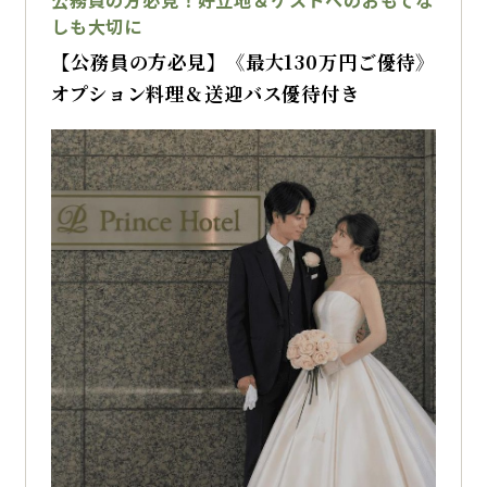
公務員の方必見！好立地＆ゲストへのおもてな
最大130万円OFFの特別優待をご用意しまし
しも大切に
た。
【公務員の方必見】《最大130万円ご優待》
オプション料理＆送迎バス優待付き
■ こんな方におすすめ
2027年2月までに結婚式をご検討中の方
費用を抑えながら、内容にもこだわりたい方
写真や演出を重視した結婚式を叶えたい方
限定特典のあるフェアでお得に準備を進めたい