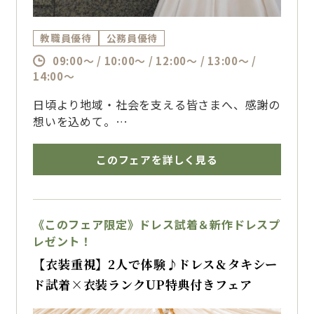
教職員優待
公務員優待
09:00～ / 10:00～ / 12:00～ / 13:00～ /
14:00～
日頃より地域・社会を支える皆さまへ、感謝の
想いを込めて。
公務員としてご活躍のおふたりに向けた、特別
なウエディングフェアを開催いたします。
このフェアを詳しく見る
最上階の貸切スカイバンケットで叶える、
“安心感”と“品格”を兼ね備えたホテルウエデ
ィング。
《このフェア限定》ドレス試着＆新作ドレスプ
おふたりの大切な一日を、経験豊富なスタッフ
レゼント！
が丁寧にサポートいたします。
【衣装重視】2人で体験♪ドレス＆タキシー
ド試着×衣装ランクUP特典付きフェア
本フェアでは、
■公務員限定の特別ご優待プランのご案内