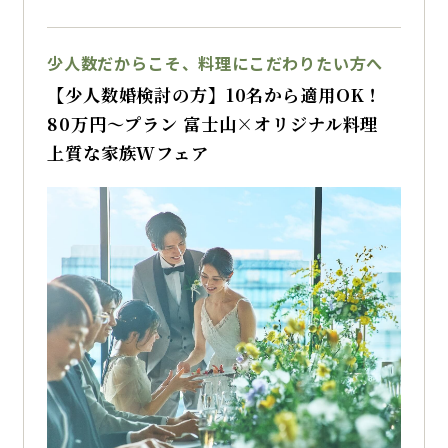
ストへのお礼も叶う！
さらにホテル直結で安心のおもてなしを
少人数だからこそ、料理にこだわりたい方へ
【少人数婚検討の方】10名から適用OK！
【来館特典】
80万円～プラン 富士山×オリジナル料理
JCBギフト券1万円プレゼント
上質な家族Wフェア
季節に合わせた川越プリンス限定ミニブーケプ
レゼント
【成約特典】
最大130万円特典
・お車代キャッシュバック
・チャペル挙式料最大100％OFF
・新郎新婦様の結婚式当日or前日の宿泊プレゼ
ント
・前撮り特典 など