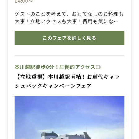
14:00～
最大130万円特典
ゲストのことを考えて、おもてなしのお料理も
・チャペル挙式料最大100％OFF
大事！立地アクセスも大事！費用も気にな
・新郎新婦様の結婚式当日or前日の宿泊プレゼ
る…
ント
でも、やっぱり『ドレスも妥協したくない！』
・前撮り特典 など
このフェアを詳しく見る
そんなプレ花嫁様必見！
このフェア限定で、新作含む300着の中からお
好きなドレスをご試着できちゃう！
花嫁様のご要望に合わせてスタイリストがドレ
本川越駅徒歩0分！圧倒的アクセス◎
スラインのご案内を行います。
【立地重視】本川越駅直結！お車代キャッ
シュバックキャンペーンフェア
【来館特典】
JCBギフト券1万円プレゼント
季節に合わせた川越プリンス限定ミニブーケプ
レゼント
【成約特典】
最大130万円特典