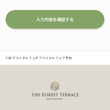
1.事業の内容及び規模を考慮した適切な個人情報
の取得、利用及び提供
入力内容を確認する
当社は、個人情報を取得するにあたり、利用目的
を特定するとともに、法で定める場合を除き、そ
の利用目的の達成に必要な範囲 内において利用
いたします。 なお、当社の事業内容は、以下の通
りです。
（1）冠婚葬祭業及び冠婚葬祭の会員募集に関する業
TOP
ブライダルフェア
ブライダルフェア予約
務
（2）互助会掛金の回収および案内に関する業務
（3）少額短期保険募集代理店としての保険募集およ
び案内に関する業務
（4）前各号に付随する一切の業務
また、当社は特定された個人情報の利用目的の達
成に必要な範囲を超えた個人情報の取扱い（目的