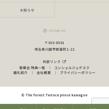
当社は、組織的安全措置、物理的安全措置、技術
お知らせ
的安全措置を講じ、個人情報の安全性及び正確性
を確保するために諸政策を実行し、是正いたしま
す。
instagram
（1）組織的安全措置について 情報管理の役割、責
任の明確化、従業員の監督、安全管理諸規程
〒350-8501
の策定、監督を行うものとします
埼玉県川越市新富町1-22
（2）物理的安全措置について 漏えい、滅失又はき
損防止のための対策を行うものとします。
外部リンク
（3）技術的安全措置について システム上の利用を
菊華会 特典一覧
コンシェルジュデスク
定め、正確性・安全性の管理を行うものとし
婚礼紹介
会社概要
プライバシーポリシー
ます。
4.苦情及び相談への対応について
© The Forest Terrace prince kawagoe
当社は、法で定める苦情・開示請求等手続に関し
て、当社規程・手順に基づき対応いたします。お
客様及び役員及び全従業員ご自 身の情報開示を