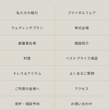
外利用）を行いません。 提供を必要とする場合
は、本人の同意を得て、「個人情報保護マネジメ
ントシステムの要求事項」に準拠したマネジメン
私たちの魅力
ブライダルフェア
トシステムを遵守し、厳正な管理の下で行いま
す。
ウェディングプラン
挙式会場
2.個人情報の適切な取扱い
披露宴会場
施設紹介
当社は、個人情報の取扱いに関し、JIS Q
15001：2006 の要求事項、法令「個人情報保護
法（平成 17 年 4 月施行）（以下、「法」 とい
料理
ベストプライス保証
う。）」及び社団法人全日本冠婚葬祭互助協会が
定める指針、その他の規範を遵守いたします。 ま
ドレス＆アイテム
よくあるご質問
た、当社役員・全従業員がこれを「理解」・「徹
底」し、個人情報保護の実現を図るため、継続的
に実施し、維持しかつ改善いた します。
ご列席の皆様へ
アクセス
3.個人情報の漏えい、滅失又はき損の防止及び是
見学・相談予約
お問い合わせ
正について