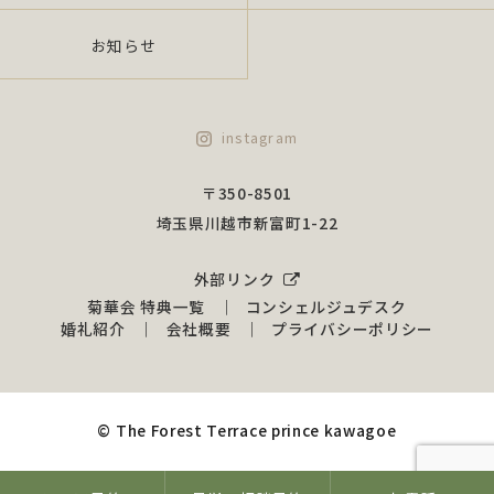
当社は、組織的安全措置、物理的安全措置、技術
お知らせ
的安全措置を講じ、個人情報の安全性及び正確性
を確保するために諸政策を実行し、是正いたしま
す。
instagram
（1）組織的安全措置について 情報管理の役割、責
任の明確化、従業員の監督、安全管理諸規程
〒350-8501
の策定、監督を行うものとします
埼玉県川越市新富町1-22
（2）物理的安全措置について 漏えい、滅失又はき
損防止のための対策を行うものとします。
外部リンク
（3）技術的安全措置について システム上の利用を
菊華会 特典一覧
コンシェルジュデスク
定め、正確性・安全性の管理を行うものとし
婚礼紹介
会社概要
プライバシーポリシー
ます。
4.苦情及び相談への対応について
© The Forest Terrace prince kawagoe
当社は、法で定める苦情・開示請求等手続に関し
て、当社規程・手順に基づき対応いたします。お
客様及び役員及び全従業員ご自 身の情報開示を