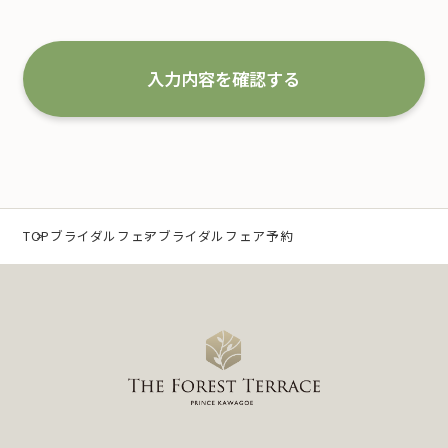
1.事業の内容及び規模を考慮した適切な個人情報
の取得、利用及び提供
入力内容を確認する
当社は、個人情報を取得するにあたり、利用目的
を特定するとともに、法で定める場合を除き、そ
の利用目的の達成に必要な範囲 内において利用
いたします。 なお、当社の事業内容は、以下の通
りです。
（1）冠婚葬祭業及び冠婚葬祭の会員募集に関する業
TOP
ブライダルフェア
ブライダルフェア予約
務
（2）互助会掛金の回収および案内に関する業務
（3）少額短期保険募集代理店としての保険募集およ
び案内に関する業務
（4）前各号に付随する一切の業務
また、当社は特定された個人情報の利用目的の達
成に必要な範囲を超えた個人情報の取扱い（目的