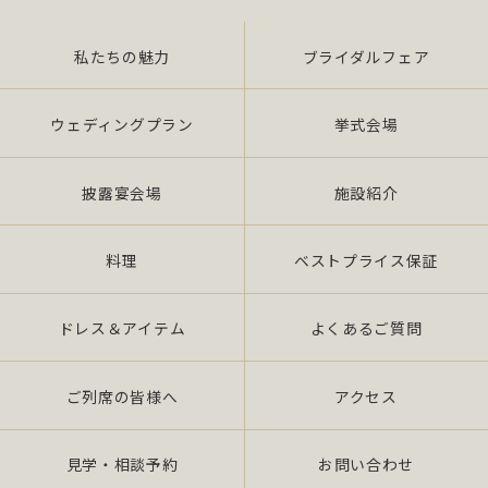
外利用）を行いません。 提供を必要とする場合
は、本人の同意を得て、「個人情報保護マネジメ
ントシステムの要求事項」に準拠したマネジメン
私たちの魅力
ブライダルフェア
トシステムを遵守し、厳正な管理の下で行いま
す。
ウェディングプラン
挙式会場
2.個人情報の適切な取扱い
披露宴会場
施設紹介
当社は、個人情報の取扱いに関し、JIS Q
15001：2006 の要求事項、法令「個人情報保護
法（平成 17 年 4 月施行）（以下、「法」 とい
料理
ベストプライス保証
う。）」及び社団法人全日本冠婚葬祭互助協会が
定める指針、その他の規範を遵守いたします。 ま
ドレス＆アイテム
よくあるご質問
た、当社役員・全従業員がこれを「理解」・「徹
底」し、個人情報保護の実現を図るため、継続的
に実施し、維持しかつ改善いた します。
ご列席の皆様へ
アクセス
3.個人情報の漏えい、滅失又はき損の防止及び是
見学・相談予約
お問い合わせ
正について