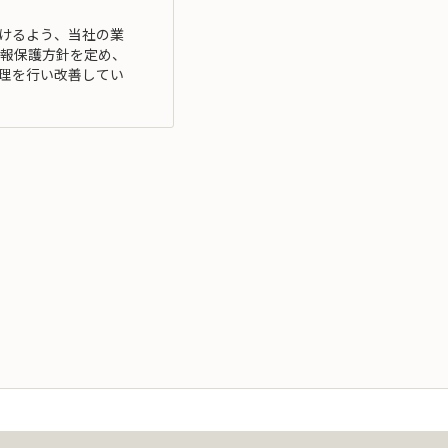
けるよう、当社の業
情報保護方針を定め、
管理を行い改善してい
、その利用目的の達
目的外利用）を行い
ムの要求事項」に準拠