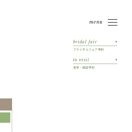
bridal fair
ブライダルフェア予約
to visit
見学・相談予約