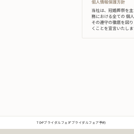
個人情報保護方針
当社は、冠婚葬祭を主
務における全ての 個
その遵守の徹底を図り
くことを宣言いたしま
1.事業の内容及び規
当社は、個人情報を取
成に必要な範囲 内に
（1）冠婚葬祭業及び冠
（2）互助会掛金の回収
（3）少額短期保険募集
（4）前各号に付随する
また、当社は特定され
ません。 提供を必要
したマネジメン トシ
TOP
ブライダルフェア
ブライダルフェア予約
2.個人情報の適切な取