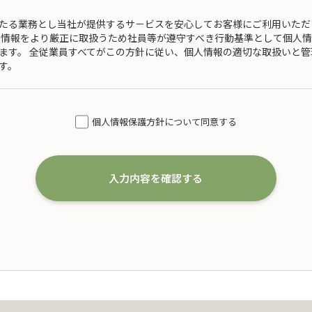
たる業務とし当社が提供するサ－ビスを安心してお客様にご利用いただ
人情報をより厳正に取扱うため社員等が遵守すべき行動基準として個人
ます。 全従業員すべてがこの方針に従い、個人情報の適切な取扱いと
す。
模を考慮した適切な個人情報の取得、利用及び提供
得するにあたり、利用目的を特定するとともに、法で定める場合を除き
個人情報保護方針について同意する
おいて利用いたします。 なお、当社の事業内容は、以下の通りです。
婚葬祭の会員募集に関する業務
および案内に関する業務
入力内容を確認する
代理店としての保険募集および案内に関する業務
一切の業務
た個人情報の利用目的の達成に必要な範囲を超えた個人情報の取扱い（
とする場合は、本人の同意を得て、「個人情報保護マネジメントシステ
ステムを遵守し、厳正な管理の下で行います。
扱い