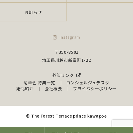
当社は、組織的安全措置、物理的安全措置、技術
お知らせ
的安全措置を講じ、個人情報の安全性及び正確性
を確保するために諸政策を実行し、是正いたしま
す。
instagram
（1）組織的安全措置について 情報管理の役割、責
任の明確化、従業員の監督、安全管理諸規程
〒350-8501
の策定、監督を行うものとします
埼玉県川越市新富町1-22
（2）物理的安全措置について 漏えい、滅失又はき
損防止のための対策を行うものとします。
外部リンク
（3）技術的安全措置について システム上の利用を
菊華会 特典一覧
コンシェルジュデスク
定め、正確性・安全性の管理を行うものとし
婚礼紹介
会社概要
プライバシーポリシー
ます。
4.苦情及び相談への対応について
© The Forest Terrace prince kawagoe
当社は、法で定める苦情・開示請求等手続に関し
て、当社規程・手順に基づき対応いたします。お
客様及び役員及び全従業員ご自 身の情報開示を