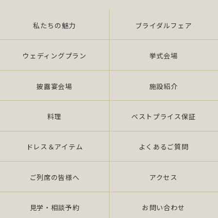
外利用）を行いません。 提供を必要とする場合
は、本人の同意を得て、「個人情報保護マネジメ
ントシステムの要求事項」に準拠したマネジメン
私たちの魅力
ブライダルフェア
トシステムを遵守し、厳正な管理の下で行いま
す。
ウェディングプラン
挙式会場
2.個人情報の適切な取扱い
披露宴会場
施設紹介
当社は、個人情報の取扱いに関し、JIS Q
15001：2006 の要求事項、法令「個人情報保護
法（平成 17 年 4 月施行）（以下、「法」 とい
料理
ベストプライス保証
う。）」及び社団法人全日本冠婚葬祭互助協会が
定める指針、その他の規範を遵守いたします。 ま
ドレス＆アイテム
よくあるご質問
た、当社役員・全従業員がこれを「理解」・「徹
底」し、個人情報保護の実現を図るため、継続的
に実施し、維持しかつ改善いた します。
ご列席の皆様へ
アクセス
3.個人情報の漏えい、滅失又はき損の防止及び是
見学・相談予約
お問い合わせ
正について