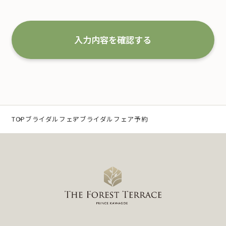
1.事業の内容及び規模を考慮した適切な個人情報
の取得、利用及び提供
入力内容を確認する
当社は、個人情報を取得するにあたり、利用目的
を特定するとともに、法で定める場合を除き、そ
の利用目的の達成に必要な範囲 内において利用
いたします。 なお、当社の事業内容は、以下の通
りです。
（1）冠婚葬祭業及び冠婚葬祭の会員募集に関する業
TOP
ブライダルフェア
ブライダルフェア予約
務
（2）互助会掛金の回収および案内に関する業務
（3）少額短期保険募集代理店としての保険募集およ
び案内に関する業務
（4）前各号に付随する一切の業務
また、当社は特定された個人情報の利用目的の達
成に必要な範囲を超えた個人情報の取扱い（目的