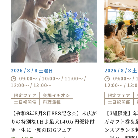
2026 / 8 / 8 土曜日
2026 / 8 / 8
09:00～ / 10:00～ / 11:00～ /
09:00～ / 
12:00～ / 13:00～
12:00～ / 13:
限定フェア
会場イチオシ
限定フェア
土日祝開催
料理重視
土日祝開催
券
【令和8年8月8日888記念☆】末広が
【3組限定】年
万
りの特別な1日♪最大140万円優待付
万ギフト券＆最
き一生に一度のBIGフェア
ンスブランド
ービス・駅直