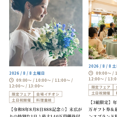
2026 / 8 / 8
09:00～ / 
2026 / 8 / 8 土曜日
12:00～ / 13:
09:00～ / 10:00～ / 11:00～ /
12:00～ / 13:00～
限定フェア
土日祝開催
限定フェア
会場イチオシ
土日祝開催
料理重視
【3組限定】年
券
【令和8年8月8日888記念☆】末広が
万ギフト券＆最
万
りの特別な1日♪最大140万円優待付
ンスブランド