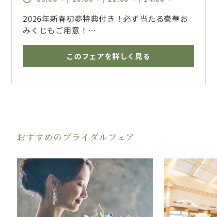
2026年新春初夢特典付き！必ず当たる豪華お
みくじもご用意！
地元婚を検討するおふたりにもぴったりの特別
フェア。
このフェアを詳しく見る
短時間の相談ももちろん歓迎！
ご家族との来館や、地元ならではの演出・アク
セスのご相談もお気軽にどうぞ♪
【来館特典】
季節に合わせた川越プリンス限定ミニブーケプ
おすすめのブライダルフェア
レゼント
【成約特典】
☆新春フェア限定おみくじ特典付☆
最大150万円特典
・帰省カップルさん限定で交通費サポート
・両家控室料・親族控室料100％OFF
・チャペル挙式料最大100％OFF