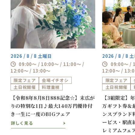
・新郎新婦様の結婚式当日or前日の宿泊プレゼ
ント
・前撮り特典 など
2026 / 8 / 8 土曜日
2026 / 8 / 8
09:00～ / 10:00～ / 11:00～ /
09:00～ / 
12:00～ / 13:00～
12:00～ / 13:
限定フェア
会場イチオシ
限定フェア
土日祝開催
料理重視
土日祝開催
券
【令和8年8月8日888記念☆】末広が
【3組限定】年
万
りの特別な1日♪最大140万円優待付
万ギフト券＆最
き一生に一度のBIGフェア
ンスブランド
ービス・駅直
詳しく見る
レミアムフェ