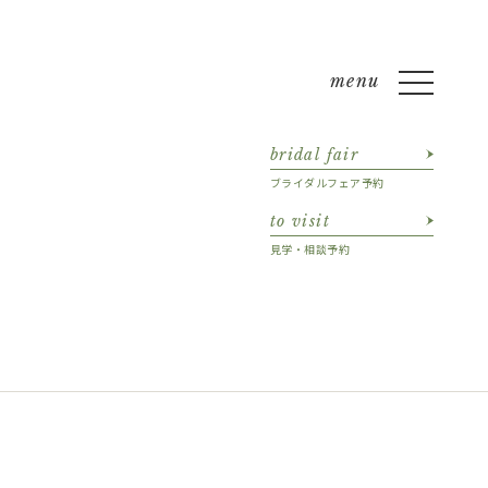
bridal fair
ブライダルフェア予約
to visit
見学・相談予約