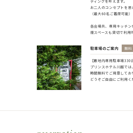
ディングを叶えます。
お二人のコンセプトを思
（最大60名ご着席可能）
各会場共、専用キッチン
煙スペースも貸切で利用
駐車場のご案内
無料
【敷地内専用駐車場330
プリンスホテル川越では、
時間無料でご用意してお
どうぞご自由にご利用く