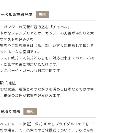
チャペル＆神殿見学
無料
ーガンジーの天蓋が包み込む「チャペル」
やかなシャンデリアとオーガンジーの天蓋がふたりと大
なゲストを包み込む
家族やご親族様をはじめ、親しい方々に祝福して頂ける
ットホームな空間です。
リスト教式・人前式どちらもご対応出来ますので、ご相
・ご見学の後ご検討いただけます。
ングボーイ・ガールも対応可能です！
殿「川越」
切な家族、親族とのつながりを深める日本ならではの挙
。雅楽の音色が式場を包み込みます。
お見積り提示
無料
ベストレート保証】 公式HPからブライダルフェアをご
約の場合、同一条件でのご結婚式について、いちばんお