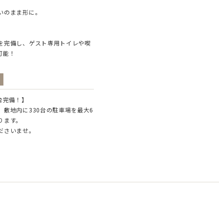
いのまま形に。
を完備し、ゲスト専用トイレや喫
可能！
台完備！】
敷地内に330台の駐車場を最大6
ります。
ださいませ。