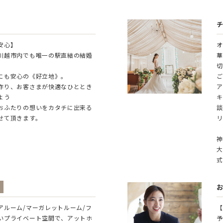
安心】
オ
川越市内でも唯一の駅直結の結婚
華
切
にも安心の《好立地》。
ご
作り、お客さまが快適なひととき
ア
よう
キ
おふたりの想いをカタチに出来る
談
せて頂きます。
リ
神
大
式
アルーム/マーガレットルーム/フ
【
いプライベート空間で、アットホ
予