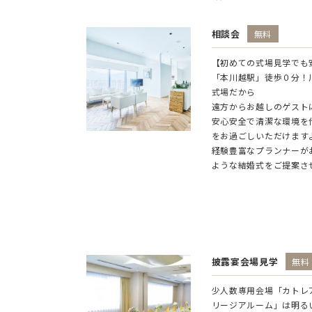
相談会
無料
【初めての式場見学でも
「本川越駅」徒歩０分！
式場だから
遠方からお越しのゲスト
安心安全で清潔な環境を
をお過ごしいただけます
経験豊富なプランナーが
ような結婚式をご提案さ
披露宴会場見学
無料
少人数専用会場「カトレ
リージアルーム」は明る