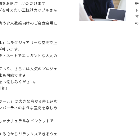
間をお過ごしいただけます
得
グを叶えたい正統派カップルさん
ト
す
集う少人数婚向けのご会食会場に
の
ル」はラグジュアリーな空間で上
が叶います。
ディネートでエレガントな大人の
ており、さらには人気のプロジェ
出も可能です★
をお愉しみください。
可能）
ホール」は大きな窓から差し込む
ンパーティのような空間を楽しめ
したナチュラルなバンケットで
する心からリラックスできるウェ