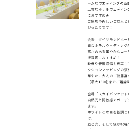
ームなウエディングの空
上質なホテルウェディン
におすすめ★
ご家族や近しいご友人と
ぴったりです！
会場「ダイヤモンドホー
質なホテルウェディング
高さのある華やかなコー
披露宴におすすめ！
映像や音響設備も充実し
クションマッピングの演
華やかに大人のご披露宴
（最大130名までご着席
会場「スカイバンケット
自然光と開放感でガーデ
ます。
ホワイトと木目を基調と
は、
風と光、そして緑が祝福