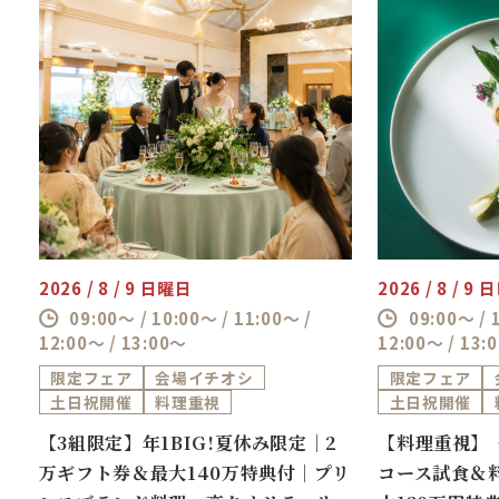
2026 / 8 / 9 日曜日
2026 / 8 / 9
09:00～ / 10:00～ / 11:00～ /
09:00～ / 
12:00～ / 13:00～
12:00～ / 13:
限定フェア
会場イチオシ
限定フェア
土日祝開催
料理重視
土日祝開催
券
【3組限定】年1BIG!夏休み限定｜2
【料理重視】
万
万ギフト券＆最大140万特典付｜プリ
コース試食＆