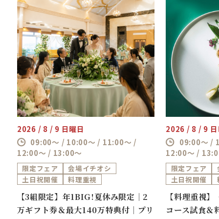
2026 / 8 / 9 日曜日
2026 / 8 / 9
09:00～ / 10:00～ / 11:00～ /
09:00～ / 
12:00～ / 13:00～
12:00～ / 13:
限定フェア
会場イチオシ
限定フェア
土日祝開催
料理重視
土日祝開催
券
【3組限定】年1BIG!夏休み限定｜2
【料理重視】
万
万ギフト券＆最大140万特典付｜プリ
コース試食＆