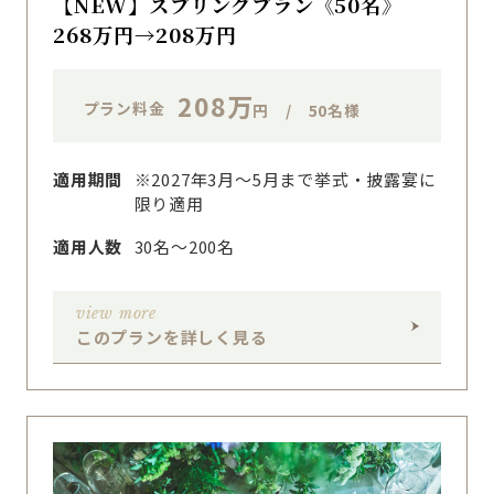
【NEW】スプリングプラン《50名》
268万円→208万円
208万
プラン料金
円 / 50名様
適用期間
※2027年3月～5月まで挙式・披露宴に
限り適用
適用人数
30名〜200名
view more
このプランを詳しく見る