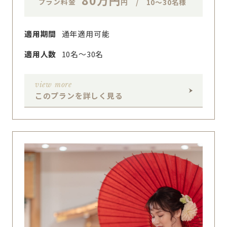
80万円
プラン料金
円 / 10～30名様
適用期間
通年適用可能
適用人数
10名〜30名
view more
このプランを詳しく見る