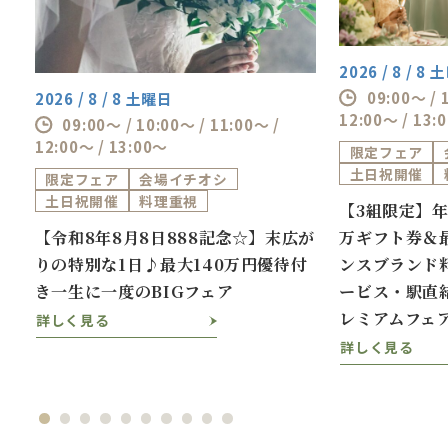
2026 / 8 / 8
09:00～ / 
2026 / 8 / 8 土曜日
12:00～ / 13:
09:00～ / 10:00～ / 11:00～ /
12:00～ / 13:00～
限定フェア
土日祝開催
限定フェア
会場イチオシ
土日祝開催
料理重視
【3組限定】年
券
【令和8年8月8日888記念☆】末広が
万ギフト券＆最
万
りの特別な1日♪最大140万円優待付
ンスブランド
き一生に一度のBIGフェア
ービス・駅直
レミアムフェ
詳しく見る
詳しく見る