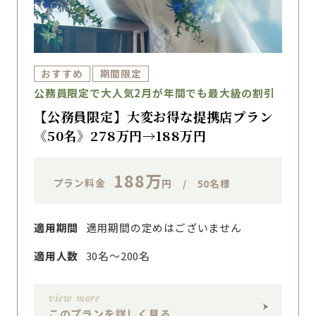
おすすめ
期間限定
公務員限定で大人気2月が年間でも最大級の割引
【公務員限定】大変お得な提携店プラン
《50名》278万円→188万円
188万
プラン料金
円 / 50名様
適用期間
適用期間の定めはございません
適用人数
30名〜200名
view more
このプランを詳しく見る