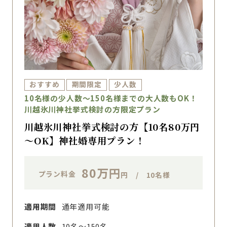
おすすめ
期間限定
少人数
10名様の少人数～150名様までの大人数もOK！
川越氷川神社挙式検討の方限定プラン
川越氷川神社挙式検討の方【10名80万円
～OK】神社婚専用プラン！
80万円
プラン料金
円 / 10名様
適用期間
通年適用可能
適用人数
10名〜150名