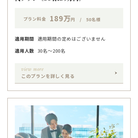
189万
プラン料金
円 / 50名様
適用期間
適用期間の定めはございません
適用人数
30名〜200名
view more
このプランを詳しく見る